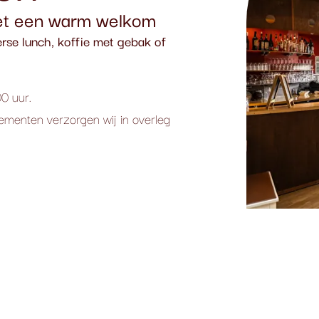
met een warm welkom
erse lunch, koffie met gebak of
00 uur.
menten verzorgen wij in overleg