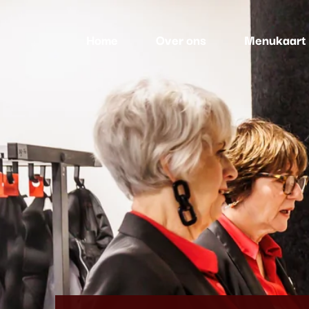
overslaan
Home
Over ons
Menukaart