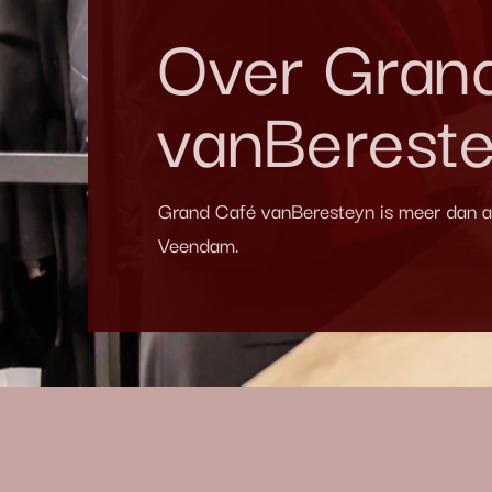
Over Gran
vanBerest
Grand Café vanBeresteyn is meer dan all
Veendam.